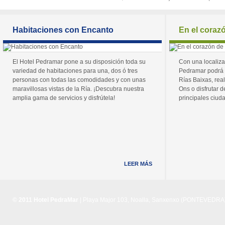
Habitaciones con Encanto
En el coraz
El Hotel Pedramar pone a su disposición toda su
Con una localiza
variedad de habitaciones para una, dos ó tres
Pedramar podrá 
personas con todas las comodidades y con unas
Rías Baixas, real
maravillosas vistas de la Ría. ¡Descubra nuestra
Ons o disfrutar de
amplia gama de servicios y disfrútela!
principales ciuda
LEER MÁS
© 2011 Hotel PedraMar
| Playa Major 103, Noalla, Sanxenxo (PONTEVEDRA) 