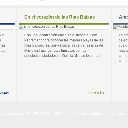
En el corazón de las Rías Baixas
Amp
a su
Con una localización envidiable, desde el Hotel
Le of
s
Pedramar podrá conocer las mejores playas de las
celeb
unas
Rías Baixas, realizar visitas a las cercanas islas de
cualq
tra
Ons o disfrutar de rutas turísticas por las
más e
principales ciudades de Galicia. ¡No se lo pierda!
como 
compr
R MÁS
LEER MÁS
Noalla, Sanxenxo (PONTEVEDRA) | 986 74 44 30 |
reservas@hotelpedramar.com