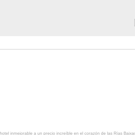
MAR ***
SERVICIOS
Tarifas y Ofertas 2025
Notici
hotel inmejorable a un precio increíble en el corazón de las Rías Baixa