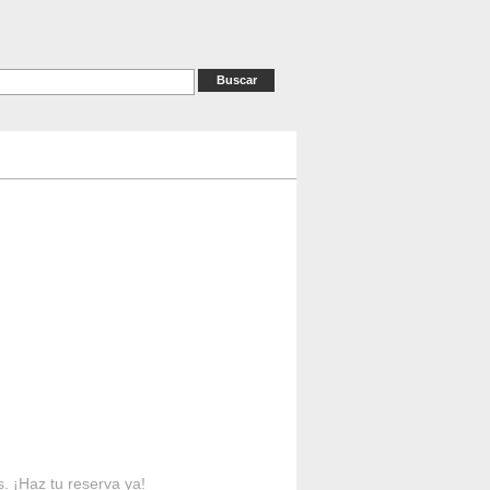
as
RESERVAS
Contacto
s. ¡Haz tu reserva ya!