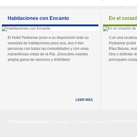
Habitaciones con Encanto
En el coraz
El Hotel Pedramar pone a su disposición toda su
Con una localiza
variedad de habitaciones para una, dos ó tres
Pedramar podrá 
personas con todas las comodidades y con unas
Rías Baixas, real
maravillosas vistas de la Ría. ¡Descubra nuestra
Ons o disfrutar de
amplia gama de servicios y disfrútela!
principales ciuda
LEER MÁS
© 2011 Hotel PedraMar
| Playa Major 103, Noalla, Sanxenxo (PONTEVEDRA) 