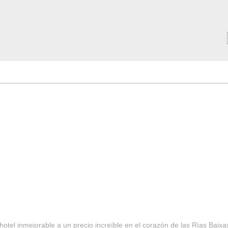
MAR ***
SERVICIOS
Tarifas y Ofertas 2025
Notici
hotel inmejorable a un precio increíble en el corazón de las Rías Baixa