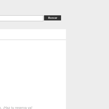
as
RESERVAS
Contacto
s. ¡Haz tu reserva ya!