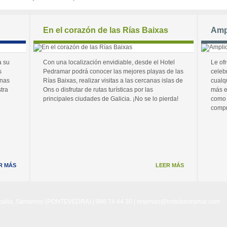
En el corazón de las Rías Baixas
Amp
a su
Con una localización envidiable, desde el Hotel
Le of
s
Pedramar podrá conocer las mejores playas de las
celeb
unas
Rías Baixas, realizar visitas a las cercanas islas de
cualq
tra
Ons o disfrutar de rutas turísticas por las
más e
principales ciudades de Galicia. ¡No se lo pierda!
como 
compr
R MÁS
LEER MÁS
Noalla, Sanxenxo (PONTEVEDRA) | 986 74 44 30 |
reservas@hotelpedramar.com