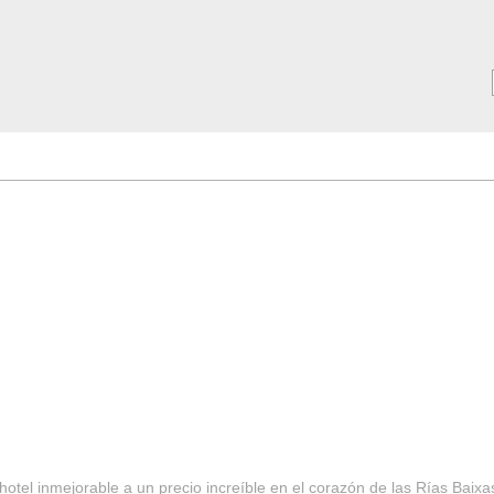
MAR ***
SERVICIOS
Tarifas y Ofertas 2025
Notici
hotel inmejorable a un precio increíble en el corazón de las Rías Baixa