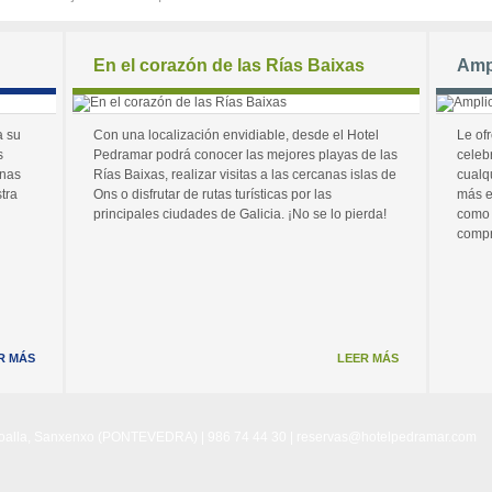
En el corazón de las Rías Baixas
Amp
a su
Con una localización envidiable, desde el Hotel
Le of
s
Pedramar podrá conocer las mejores playas de las
celeb
unas
Rías Baixas, realizar visitas a las cercanas islas de
cualq
tra
Ons o disfrutar de rutas turísticas por las
más e
principales ciudades de Galicia. ¡No se lo pierda!
como 
compr
R MÁS
LEER MÁS
Noalla, Sanxenxo (PONTEVEDRA) | 986 74 44 30 |
reservas@hotelpedramar.com