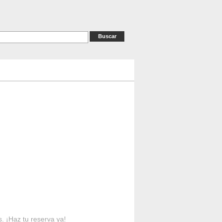
as
RESERVAS
Contacto
s. ¡Haz tu reserva ya!