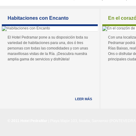
Habitaciones con Encanto
En el coraz
El Hotel Pedramar pone a su disposición toda su
Con una localiza
variedad de habitaciones para una, dos ó tres
Pedramar podrá 
personas con todas las comodidades y con unas
Rías Baixas, real
maravillosas vistas de la Ría. ¡Descubra nuestra
Ons o disfrutar de
amplia gama de servicios y disfrútela!
principales ciuda
LEER MÁS
© 2011 Hotel PedraMar
| Playa Major 103, Noalla, Sanxenxo (PONTEVEDRA) 