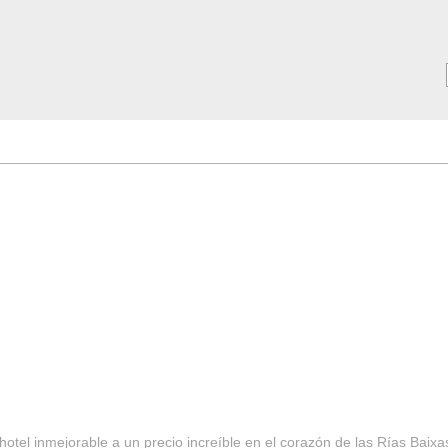
MAR ***
SERVICIOS
Tarifas y Ofertas 2025
Notici
hotel inmejorable a un precio increíble en el corazón de las Rías Baixa