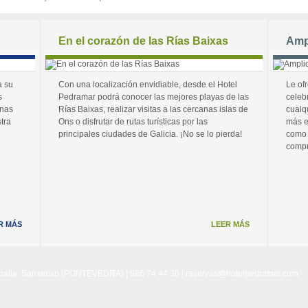
En el corazón de las Rías Baixas
Amp
a su
Con una localización envidiable, desde el Hotel
Le of
s
Pedramar podrá conocer las mejores playas de las
celeb
unas
Rías Baixas, realizar visitas a las cercanas islas de
cualq
tra
Ons o disfrutar de rutas turísticas por las
más e
principales ciudades de Galicia. ¡No se lo pierda!
como 
compr
R MÁS
LEER MÁS
Noalla, Sanxenxo (PONTEVEDRA) | 986 74 44 30 |
reservas@hotelpedramar.com