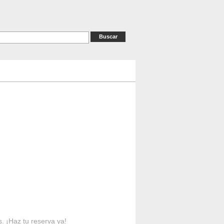
as
RESERVAS
Contacto
s. ¡Haz tu reserva ya!