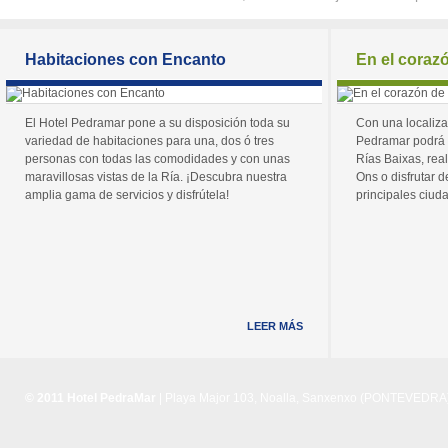
Habitaciones con Encanto
En el coraz
El Hotel Pedramar pone a su disposición toda su
Con una localiza
variedad de habitaciones para una, dos ó tres
Pedramar podrá 
personas con todas las comodidades y con unas
Rías Baixas, real
maravillosas vistas de la Ría. ¡Descubra nuestra
Ons o disfrutar de
amplia gama de servicios y disfrútela!
principales ciuda
LEER MÁS
© 2011 Hotel PedraMar
| Playa Major 103, Noalla, Sanxenxo (PONTEVEDRA) 